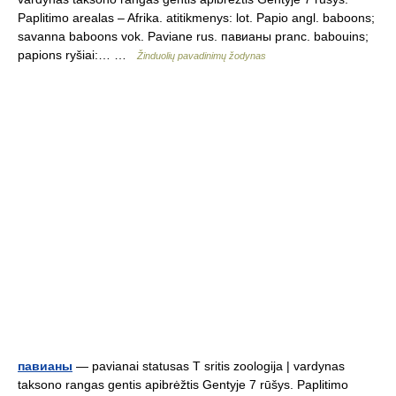
Paplitimo arealas – Afrika. atitikmenys: lot. Papio angl. baboons;
savanna baboons vok. Paviane rus. павианы pranc. babouins;
papions ryšiai:… …
Žinduolių pavadinimų žodynas
павианы
— pavianai statusas T sritis zoologija | vardynas
taksono rangas gentis apibrėžtis Gentyje 7 rūšys. Paplitimo