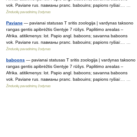
vok. Paviane rus. павианы pranc. babouins; papions ryšiai:… …
Žinduolių pavadinimų žodynas
Paviane
— pavianai statusas T sritis zoologija | vardynas taksono
rangas gentis apibrėžtis Gentyje 7 rūšys. Paplitimo arealas –
Afrika. atitikmenys: lot. Papio angl. baboons; savanna baboons
vok. Paviane rus. павианы pranc. babouins; papions ryšiai:… …
Žinduolių pavadinimų žodynas
baboons
— pavianai statusas T sritis zoologija | vardynas taksono
rangas gentis apibrėžtis Gentyje 7 rūšys. Paplitimo arealas –
Afrika. atitikmenys: lot. Papio angl. baboons; savanna baboons
vok. Paviane rus. павианы pranc. babouins; papions ryšiai:… …
Žinduolių pavadinimų žodynas