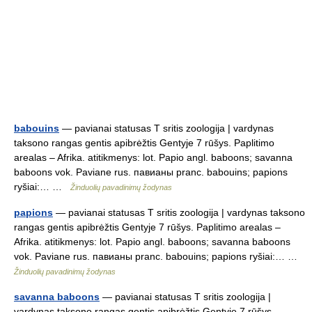
babouins
— pavianai statusas T sritis zoologija | vardynas
taksono rangas gentis apibrėžtis Gentyje 7 rūšys. Paplitimo
arealas – Afrika. atitikmenys: lot. Papio angl. baboons; savanna
baboons vok. Paviane rus. павианы pranc. babouins; papions
ryšiai:… …
Žinduolių pavadinimų žodynas
papions
— pavianai statusas T sritis zoologija | vardynas taksono
rangas gentis apibrėžtis Gentyje 7 rūšys. Paplitimo arealas –
Afrika. atitikmenys: lot. Papio angl. baboons; savanna baboons
vok. Paviane rus. павианы pranc. babouins; papions ryšiai:… …
Žinduolių pavadinimų žodynas
savanna baboons
— pavianai statusas T sritis zoologija |
vardynas taksono rangas gentis apibrėžtis Gentyje 7 rūšys.