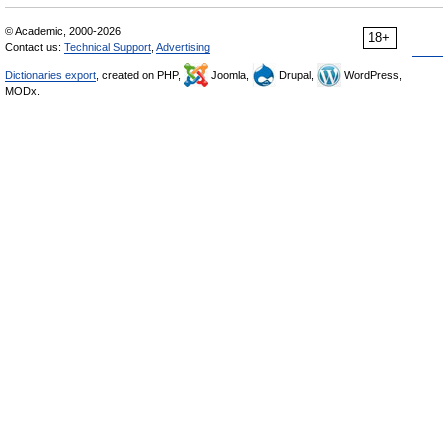
© Academic, 2000-2026
18+
Contact us:
Technical Support
,
Advertising
Dictionaries export
, created on PHP,
Joomla,
Drupal,
WordPress,
MODx.