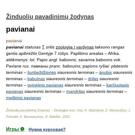
Žinduolių pavadinimų žodynas
pavianai
pavianai
pavianai
statusas
T
sritis
zoologija | vardynas
taksono rangas
gentis
apibrėžtis
Gentyje 7 rūšys. Paplitimo arealas – Afrika.
atitikmenys
:
lot.
Papio
angl.
baboons; savanna baboons
vok.
Paviane
rus.
павианы
pranc.
babouins; papions
ryšiai
:
platesnis
terminas
–
šunbeždžionės
siauresnis terminas
–
anubis
siauresnis
terminas
–
babuinas
siauresnis terminas
–
drilas
siauresnis
terminas
–
gvinėjinis pavianas
siauresnis terminas
–
karčiuotasis
pavianas
siauresnis terminas
–
mandrilas
siauresnis terminas
–
meškinis pavianas
Žinduolių pavadinimų žodynas. - Ekologijos inst. l-kla
.
R. Mažeikytė, E. Mickevičius, J.
Prūsaitė, K. Baranauskas, R. Baleišis
.
2002
.
Игры ⚽
Нужна курсовая?