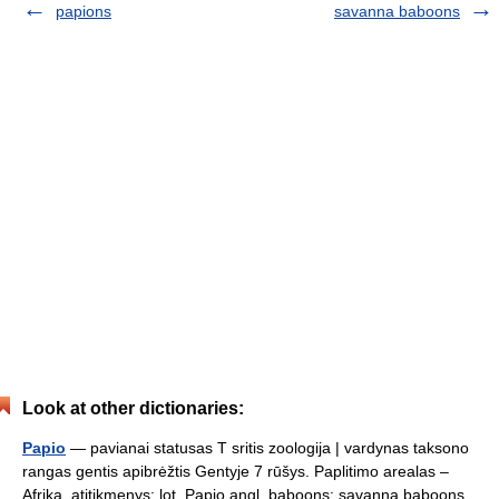
papions
savanna baboons
Look at other dictionaries:
Papio
— pavianai statusas T sritis zoologija | vardynas taksono
rangas gentis apibrėžtis Gentyje 7 rūšys. Paplitimo arealas –
Afrika. atitikmenys: lot. Papio angl. baboons; savanna baboons