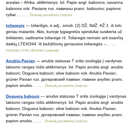
arealas – Afrika. atitikmenys: lot. Papio angl. baboons; savanna
baboons vok. Paviane rus. павианы pranc. babouins; papions
ryšiai:… …
Žinduolių pavadinimų žodynas
toliaregis
— toliarẽgis, ė adj., smob. (2) DŽ, NdŽ, KŽ 1. iš tolo
geriau matantis: Akis, kurioje lygiagretūs spinduliai susikerta už
tinklainės, vadinama toliarege rš. Toliaregis nemato arti esančių
daiktų LTEXI344. Iš beždžionių geriausios toliaregės –… …
Dictionary of the Lithuanian Language
Anubis-Pavian
— anubis statusas T sritis zoologija | vardynas
taksono rangas rūšis atitikmenys: lot. Papio anubis angl. anubis
baboon; Doguera baboon; olive baboon vok. Anubis Pavian;
grüner Pavian rus. догеровский павиан; павиан анубис pranc.
papion anubis… …
Žinduolių pavadinimų žodynas
Doguera baboon
— anubis statusas T sritis zoologija | vardynas
taksono rangas rūšis atitikmenys: lot. Papio anubis angl. anubis
baboon; Doguera baboon; olive baboon vok. Anubis Pavian;
grüner Pavian rus. догеровский павиан; павиан анубис pranc.
papion anubis… …
Žinduolių pavadinimų žodynas