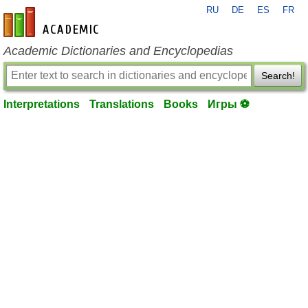
RU
DE
ES
FR
en-academic.com
Academic Dictionaries and Encyclopedias
Search!
Interpretations
Translations
Books
Игры ⚽